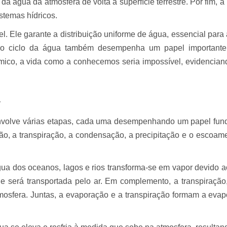
a água da atmosfera de volta à superfície terrestre. Por fim, a 
stemas hídricos.
vel. Ele garante a distribuição uniforme de água, essencial par
, o ciclo da água também desempenha um papel important
ico, a vida como a conhecemos seria impossível, evidenciando
a
nvolve várias etapas, cada uma desempenhando um papel fun
ção, a transpiração, a condensação, a precipitação e o escoa
gua dos oceanos, lagos e rios transforma-se em vapor devido ao
e será transportada pelo ar. Em complemento, a transpiração
mosfera. Juntas, a evaporação e a transpiração formam a evap