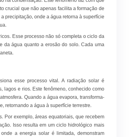
ando na condensação. Este fenômeno faz com que
o crucial que não apenas facilita a formação de
 precipitação, onde a água retorna à superfície
gua.
dricos. Esse processo não só completa o ciclo da
ade da água quanto a erosão do solo. Cada uma
laneta.
ona esse processo vital. A radiação solar é
s, lagos e rios. Este fenômeno, conhecido como
a atmosfera. Quando a água evapora, transforma-
 retornando a água à superfície terrestre.
s. Por exemplo, áreas equatoriais, que recebem
ção. Isso resulta em um ciclo hidrológico mais
 onde a energia solar é limitada, demonstram