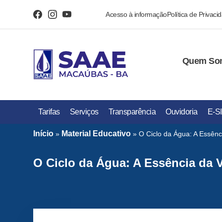
Acesso à informação
Política de Privaci
Quem So
Tarifas
Serviços
Transparência
Ouvidoria
E-S
Início
Material Educativo
»
»
O Ciclo da Água: A Essênc
O Ciclo da Água: A Essência da V