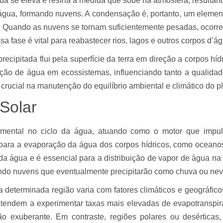
gua se eleva e resfria à medida que sobe na atmosfera, result
 água, formando nuvens. A condensação é, portanto, um element
. Quando as nuvens se tornam suficientemente pesadas, ocorre a
sa fase é vital para reabastecer rios, lagos e outros corpos d’á
ecipitada flui pela superfície da terra em direção a corpos hí
ição de água em ecossistemas, influenciando tanto a qualid
rucial na manutenção do equilíbrio ambiental e climático do p
 Solar
ental no ciclo da água, atuando como o motor que impulsi
 para a evaporação da água dos corpos hídricos, como oceano
 da água e é essencial para a distribuição de vapor de água n
ando nuvens que eventualmente precipitarão como chuva ou neve,
 determinada região varia com fatores climáticos e geográfico
, tendem a experimentar taxas mais elevadas de evapotranspira
o exuberante. Em contraste, regiões polares ou desérticas,