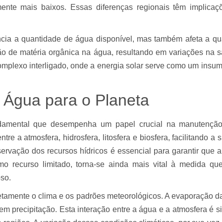
mente mais baixos. Essas diferenças regionais têm implica
encia a quantidade de água disponível, mas também afeta a q
ão de matéria orgânica na água, resultando em variações na 
omplexo interligado, onde a energia solar serve como um insu
a Água para o Planeta
damental que desempenha um papel crucial na manutenção 
tre a atmosfera, hidrosfera, litosfera e biosfera, facilitando 
eservação dos recursos hídricos é essencial para garantir que
como recurso limitado, torna-se ainda mais vital à medida q
so.
retamente o clima e os padrões meteorológicos. A evaporação d
 precipitação. Esta interação entre a água e a atmosfera é si