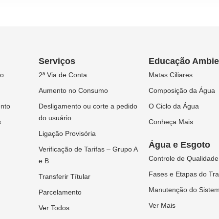
Serviços
Educação Ambie
ão
2ª Via de Conta
Matas Ciliares
Aumento no Consumo
Composição da Água
ento
Desligamento ou corte a pedido
O Ciclo da Água
do usuário
s
Conheça Mais
Ligação Provisória
Água e Esgoto
Verificação de Tarifas – Grupo A
Controle de Qualidade
e B
Fases e Etapas do Tr
Transferir Títular
Manutenção do Siste
Parcelamento
Ver Mais
Ver Todos