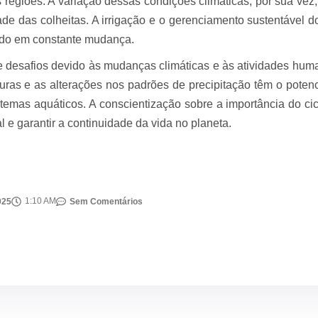
s regiões. A variação dessas condições climáticas, por sua vez, 
de das colheitas. A irrigação e o gerenciamento sustentável d
ndo em constante mudança.
 de desafios devido às mudanças climáticas e às atividades hu
ras e as alterações nos padrões de precipitação têm o potenc
emas aquáticos. A conscientização sobre a importância do cic
l e garantir a continuidade da vida no planeta.
1:10 AM
025
Sem Comentários